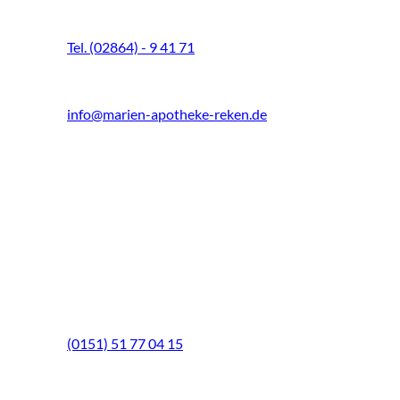
48734 Reken
Tel. (02864) - 9 41 71
Fax (02864) - 9 41 73
info@marien-apotheke-reken.de
Montag - Freitag
08.00 Uhr - 18.30 Uhr
Samstag
9.00 Uhr - 13.00 Uhr
Mittwochs geöffnet!
Notfall-Telefon
(0151) 51 77 04 15
Schwerpunkte