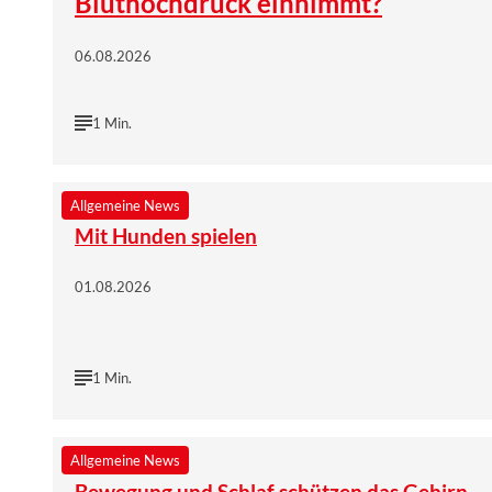
Bluthochdruck einnimmt?
06.08.2026
1 Min.
©
Wort & Bild Verlag | istock/gorodenkoff
Allgemeine News
Mit Hunden spielen
01.08.2026
1 Min.
©
Wort & Bild Verlag | iStockphoto/Charday Penn
Allgemeine News
Bewegung und Schlaf schützen das Gehirn