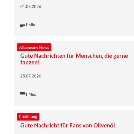
01.08.2026
1 Min.
©
Wort & Bild Verlag | istock/E+/South Agency
Allgemeine News
Gute Nachrichten für Menschen, die gerne
tanzen!
28.07.2026
1 Min.
©
Wort & Bild Verlag | istock/fcafotodigital
Ernährung
Gute Nachricht für Fans von Olivenöl