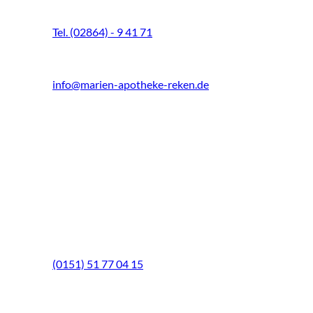
48734 Reken
Tel. (02864) - 9 41 71
Fax (02864) - 9 41 73
info@marien-apotheke-reken.de
Montag - Freitag
08.00 Uhr - 18.30 Uhr
Samstag
9.00 Uhr - 13.00 Uhr
Mittwochs geöffnet!
Notfall-Telefon
(0151) 51 77 04 15
Schwerpunkte